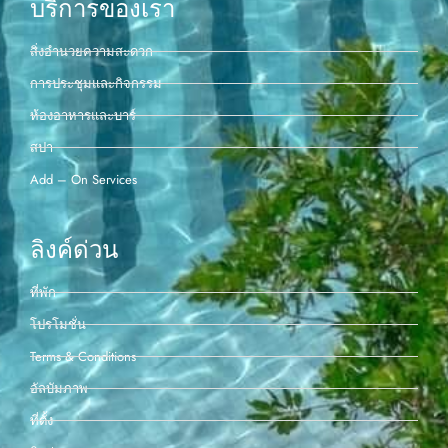
บริการของเรา
สิ่งอำนวยความสะดวก
การประชุมและกิจกรรม
ห้องอาหารและบาร์
สปา
Add – On Services
ลิงค์ด่วน
ที่พัก
โปรโมชั่น
Terms & Conditions
อัลบัมภาพ
ที่ตั้ง