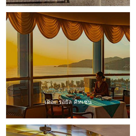
เดอะ รอยัล คิทเช่น
อาหารจีน แบบกวางตุ้ง ดั้งเดิม
EXPLORE
เดอะ รอยัล คิทเช่น