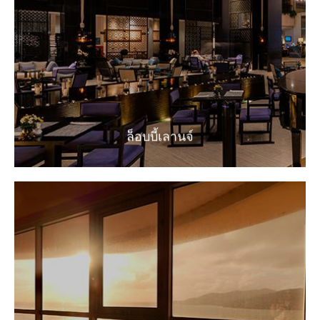
ล็อบบี้เลานจ์
แหล่ง พักผ่อน หย่อนใจ คลายความเมื่อยล้า จากกิจกรรม
การท่องเที่ยว
EXPLORE
ล็อบบี้เลานจ์
สกายบาร์
สัมผัสความโรแมนติก กับวิว ที่สวยที่สุดของหาดป่าตอง