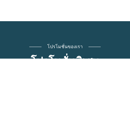
โปรโมชั่นของเรา
โปรโมชั่นพิเศษ
EARLY BIRD
Free Breakfast or Free upgrade.