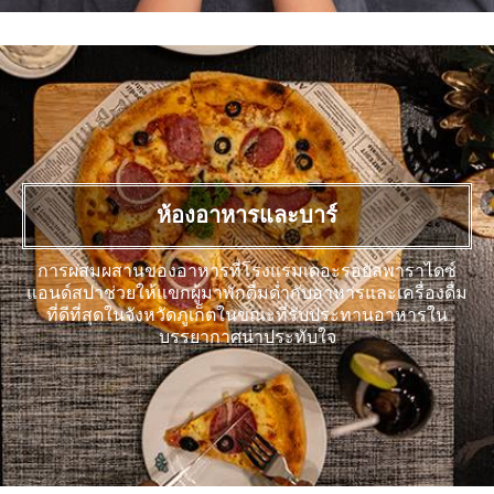
ห้องอาหารและบาร์
การผสมผสานของอาหารที่โรงแรมเดอะรอยัลพาราไดซ์
แอนด์สปาช่วยให้แขกผู้มาพักดื่มด่ำกับอาหารและเครื่องดื่ม
ที่ดีที่สุดในจังหวัดภูเก็ตในขณะที่รับประทานอาหารใน
บรรยากาศน่าประทับใจ