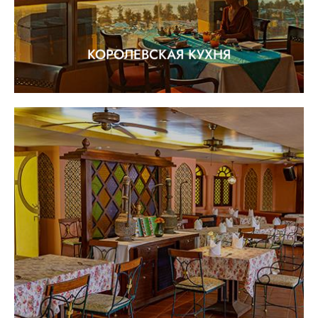
КОРОЛЕВСКАЯ КУХНЯ
РЕСТОРАН КАСАБЛАНКА
"Исключительный и усовершенствованный
индийский и аравийский обед." Касабланка -
одобрен организацией "Халял"
EXPLORE