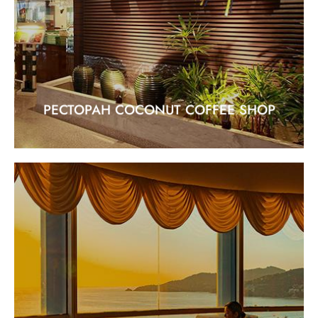
"Весь день наслаждаясь обширным меню
международной и азиатской кухни"
EXPLORE
РЕСТОРАН COCONUT COFFEE SHOP
КОРОЛЕВСКАЯ КУХНЯ
"Лучший китайский ресторан"
EXPLORE