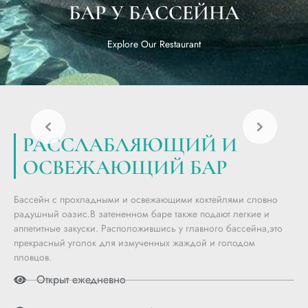
БАР У БАССЕЙНА
Explore Our Restaurant
РАССЛАБЛЯЮЩИЙ И
ОСВЕЖАЮЩИЙ БАР
Бассейн с прохладными и освежающими коктейлями словно
радушный оазис.В затененном баре также подают легкие и
аппетитные закуски. Расположившись у главного бассейна,это
прекрасный уголок для измученных жаждой и голодом
пловцов.
Открыт ежедневно