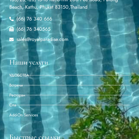
Beach, Kathu, Phuket 83150,Thailand
(66) 76 340 666
(66) 76 340565
sales@royalparadise.com
Наши услуги
УДОБСТВА
Встречи
Ресторан
Спа
Add-On Services
Быстрые ссылки