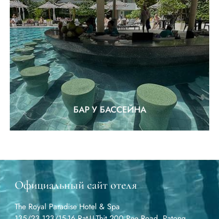
БАР У БАССЕЙНА
"Расслабляющий и освежающий бар"
EXPLORE
БАР У БАССЕЙНА
Официальный сайт отеля
The Royal Paradise Hotel & Spa
135/23,123/15-16 Rat-U-Thit 200 Pee Road, Patong