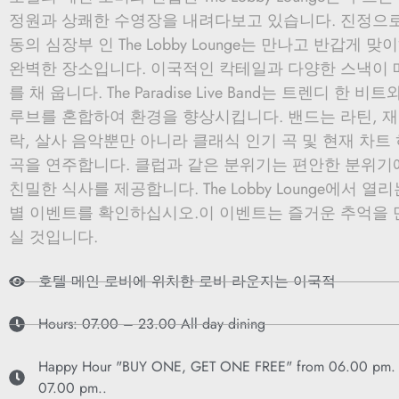
정원과 상쾌한 수영장을 내려다보고 있습니다. 진정으로
동의 심장부 인 The Lobby Lounge는 만나고 반갑게 맞
완벽한 장소입니다. 이국적인 칵테일과 다양한 스낵이 
를 채 웁니다. The Paradise Live Band는 트렌디 한 비트
루브를 혼합하여 환경을 향상시킵니다. 밴드는 라틴, 재
락, 살사 음악뿐만 아니라 클래식 인기 곡 및 현재 차트
곡을 연주합니다. 클럽과 같은 분위기는 편안한 분위기
친밀한 식사를 제공합니다. The Lobby Lounge에서 열리
별 이벤트를 확인하십시오.이 이벤트는 즐거운 추억을 
실 것입니다.
호텔 메인 로비에 위치한 로비 라운지는 이국적
Hours: 07.00 – 23.00 All day dining
Happy Hour "BUY ONE, GET ONE FREE" from 06.00 pm.
07.00 pm..