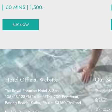
60 MINS | 1,500.-
BUY NOW
Hotel Official Website
Our Se
The Royal Paradise Hotel & Spa
ファシリ
135/23,123/15-16 Rat-U-Thit 200 Pee Road,
会議室
Patong Beach, Kathu, Phuket 83150,Thailand
ダイニン