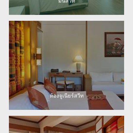
มินิสวีท
EXPLORE
ห้องจูเนียร์สวีท