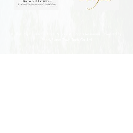
© The Royal Paradise Hotel & Spa. All Rights Reserved. Powered by
ReadyPlanet TravelTech Co.,Ltd