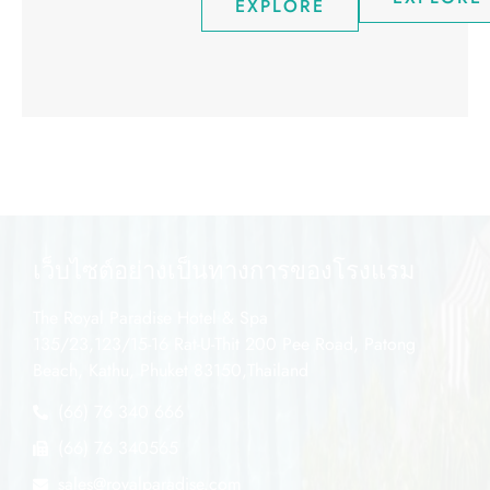
EXPLORE
เว็บไซต์อย่างเป็นทางการของโรงแรม
The Royal Paradise Hotel & Spa
135/23,123/15-16 Rat-U-Thit 200 Pee Road, Patong
Beach, Kathu, Phuket 83150,Thailand
(66) 76 340 666
(66) 76 340565
sales@royalparadise.com