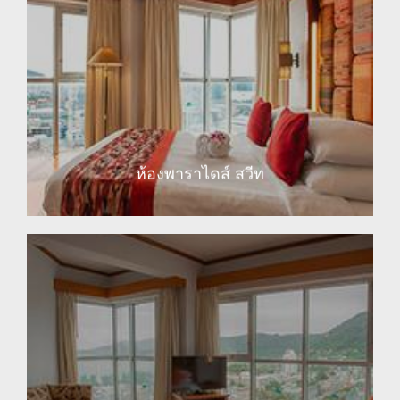
EXPLORE
ห้องพาราไดส์ สวีท
EXPLORE