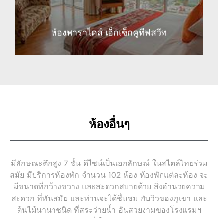
ห้องพาราไดส์ เอ็กเซ็กคูทีฟสวีท
ห้องอื่นๆ
มีลักษณะตึกสูง 7 ชั้น ดีไซน์เป็นเอกลักษณ์ ในสไตล์ไทยร่วม
สมัย มีบริการห้องพัก จำนวน 102 ห้อง ห้องพักแต่ละห้อง จะ
มีขนาดที่กว้างขวาง และสะดวกสบายด้วย สิ่งอำนวยความ
สะดวก ที่ทันสมัย และท่านจะได้ชื่นชม กับวิวของภูเขา และ
ต้นไม้นานาชนิด ที่สระว่ายน้ำ อันสวยงามของโรงแรมฯ